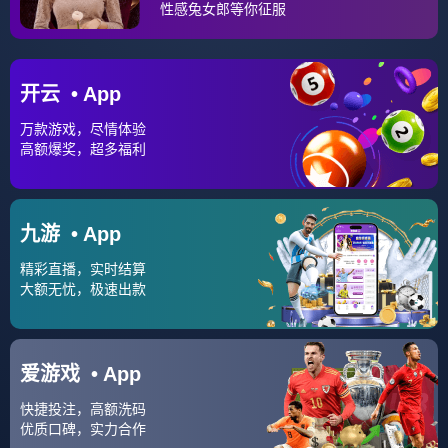
组，德容火热状态下的罗马尼亚冰与火之战
开云体育app-橙衣梦碎温布利，楚阿梅尼的火焰，
烧尽英格兰最后的优雅
开云体育在线-构思（扩展思维）
开云体育平台APP-孤峰独照，当马龙的火热，映出
日本队命运的唯一性
开云平台-钢铁与烈焰，当多特蒙德的纪律碾碎波
兰，格列兹曼正将艺术燃至沸点
开云体育官方网站-冷门与热焰，2026世界杯D组，
芬兰铁骑碾碎高卢雄鸡，费利克斯独舞成神