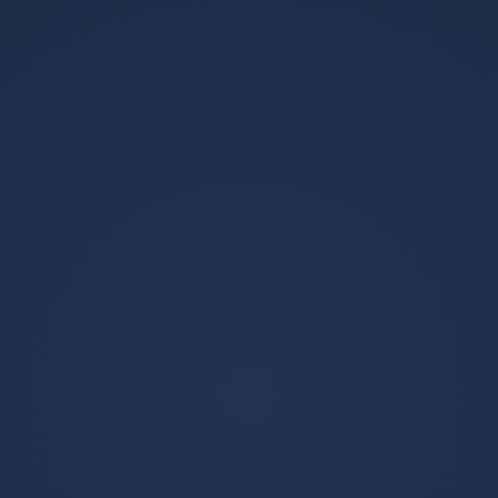
的“关键制胜”一秒。
从斯德哥尔摩的绿茵到里约的球台，从C罗的穿云箭到马龙的
极限反拉，时空迥异，项目不同，但其核心本质,却在历史深
处发出同频的震响。
那是在最极端压力下，个体能力挣脱概率束缚的瞬间迸发。
它超越了战术布置，超越了常规发挥，甚至超越了“更好”的范
畴，直抵“唯一”与“不朽”的领域，这一秒的创造物，因其极致
的难度、时机的决定性、与个体精神印记的深度绑定，而成
为不可篡改、不可重演的历史坐标。
葡萄牙队的翻盘，始于C罗那一秒对球门死角的宣判；马龙的
冠军之路，淬炼于那一记超越常规反应的“关键制胜”，它们并
非比赛的的全部，却是浓缩的全部。
漫长铺垫、反复拉锯、
整体博弈，仿佛都是为了将浩荡能量压缩进这决定性的“一