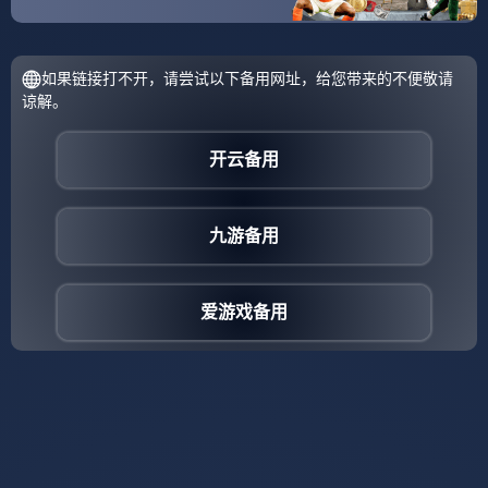
瞬间,手腕以毫米级的精度微妙一抖。
球拍裹挟着全身协调爆发的力量，迎上来球，击球声不是清
脆的“啪”，而是一声沉闷而坚实的“砰”，乒乓球化作一道白
光，以比来球更刁钻的角度，沿边线擦过，落在台面，疾速
窜出，张继科的身体已做出下一个动作的倾向,却凝固在原
地。
这一分，这一秒，球在空中的飞行时间或许不足0.2秒。
但在
这0.2秒里，包含了人类运动神经反应的极限、对旋转与落点
的神级解读、在失衡边缘对身体鬼斧神工的操控，以及将全
部技术、勇气与意志灌注于一击的决绝。
马龙握拳怒吼，王冠加冕，奥运金牌的荣耀铺满此后漫长岁
月，但王座的基石，正是这电光石火间铸就的、不可复制