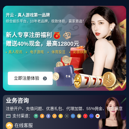
首页
球队新闻
正文
开云体育app-一球一剑，在决绝的60秒里，胜负与永
恒彼此认领
开云体育
阅读：254
2026-04-16 09:20:51
时间在这里被重新切割， 不是以分钟计,而是以心跳与屏息的
轮回为单位。
2013年11月19日的斯德哥尔摩友谊球场，冰冷的空气被灼热
的呼吸点燃，葡萄牙与瑞典的世界杯预选赛附加赛次回合，
战至第77分钟，总比分仍是3:3的凶险僵局。