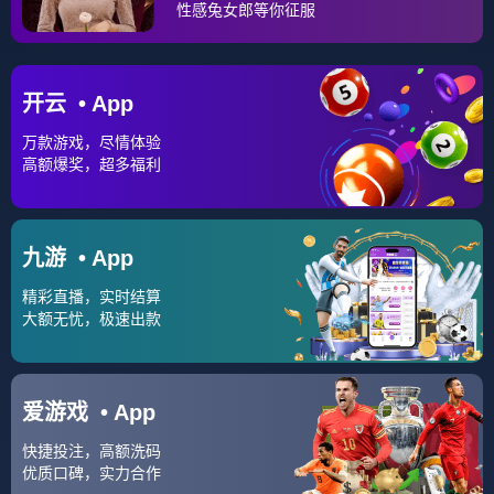
胜利的天平，在这一秒内被不可逆转地拨动。
四分钟后，他
用又一次奔袭破门为悬念钉上棺盖，但那决定性的“翻盘”，已
在那一秒内完成，这一秒,便是全部。
时光流转，场景切换至千里之外、数年之后另一片决斗场，2
016年里约奥运会乒乓球男单决赛，马龙与张继科巅峰对决，
比赛进入白热化，关键的第六局，马龙以10:9手握赛点。
乒乓球在墨绿色的台面上划出短促而致命的轨迹，张继科一
记势大力沉的反手拧拉，球如弹丸般轰向马龙的反手位大角
度，这是世界第一反手的致命一击,足以终结绝大多数回合。
马龙的身体几乎在对手触球的同时启动，那不是预判，那是
千锤百炼后与球台融为一体的空间感知，他的步伐精确如
尺，在方寸之地完成极限位移，手臂伸展到一个看似不可能
的位置，他没有选择保守的过渡，而是在失去最佳击球点的