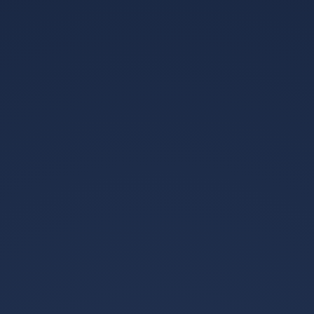
克斯在禁区弧顶背身接球，韩国四名防守球员迅速合围，每
个人的眼睛里都写着同一个念头：不能让他转身。
费利克斯没有转身。
他做了一个所有人都没有想到的动作——左脚脚底拉球向
后，身体顺势旋转180度，像芭蕾舞者般从金玟哉与郑昇炫之
间的缝隙中穿过，那一瞬间，慢镜头显示金玟哉的手甚至碰
到了他的球衣，但费利克斯的重心低得像是贴在地面上，他
踉跄了半步,却在倒下的最后一刻用脚尖捅出一脚射门。
赵贤祐已经封住了近角，但这脚球的线路太诡异了——它不
是飞向球门，而是撞在了回防的韩国后卫身上，发生了一个
极其微小的折射，皮球改变了方向，缓慢而令人窒息地滚向
远门柱，赵贤祐拼命回扑，指尖几乎碰到了球，但最终,他还
是差了那一公分。