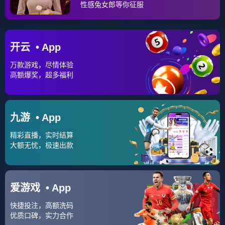
德布劳内依然是指挥官，他在中场送出一脚穿透三名防守球
员的斜塞，卢卡库背身扛住金玟哉，脚后跟一磕,球落到了那
个今晚注定属于聚光灯的男人脚下。
若昂·费利克斯。
没有人想到他会在这场比赛里以这种方式接管一切，加盟比
利时国家队时曾引起巨大争议的葡萄牙裔天才，在这一夜,让
所有质疑者闭嘴。
第31分钟，费利克斯在左肋接球，面对韩国两名防守球员的
夹击，他先是佯装内切，随即右脚尖将球轻轻一挑，皮球擦
过金玟哉的发梢，落点精准地出现在他下一步迈出的左脚
前，然后是一脚——不是抽射，不是爆杆，而是一记如天鹅
绒般轻柔的吊射，球越过韩国门将赵贤祐的指尖，撞在远端
立柱内侧,弹入网窝。