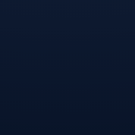
提交评论
波场转账节省手续费
发表于 2个月前
回复
2TRX能量租赁 - 2 TRX=1次转账次数 直接节省80%!无视
对方有没有U或者是否交易所,低于 2 TRX的都是钓鱼的骗
子- 复制地址【THXfhfV6ThhYzt7d8mm4KL3dE5LWBbw
b3s】转 2 TRX即可0手续费转账!TG机器人: @jzzTRXbot
官网: https://jzztrx.com
trx能量租赁
发表于 2个月前
回复
u地址转错 【TRRKCvmENsYxYMGawGcxyedmEnjfAtus
dt】转错请联系TeleGram:【@TrxEm】