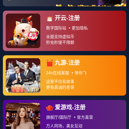
过哈兰德的支点作用稳住阵脚，但英格兰队的压迫从第一秒
就展现了惊人的执行力，贝林厄姆在中场如同猎豹般拦截，
萨卡与福登两翼齐飞，将挪威的三中卫体系撕扯得支离破
碎，令人意外的是，真正撕裂防线的不是凯恩，而是从左边
锋位置内切的
努涅斯
。
第12分钟,努涅斯在左路接球后，面对挪威后卫厄斯蒂高的防
守，用一个极其惊人的“牛尾巴”变向将其晃倒，随后在禁区弧
顶处轰出一记势大力沉的贴地斩，皮球直钻死角，1:0！这个
进球仿佛打开了潘多拉魔盒，仅仅8分钟后，又是努涅斯，利
用角球机会在人群中高高跃起，头槌破门，2:0！此时的挪威
队主帅索尔巴肯面如死灰，他意识到，面前这支英格兰队不
仅拥有传统的高效，更拥有了一种不讲理的个人英雄主义。
全场压制：挪威的噩梦90分钟