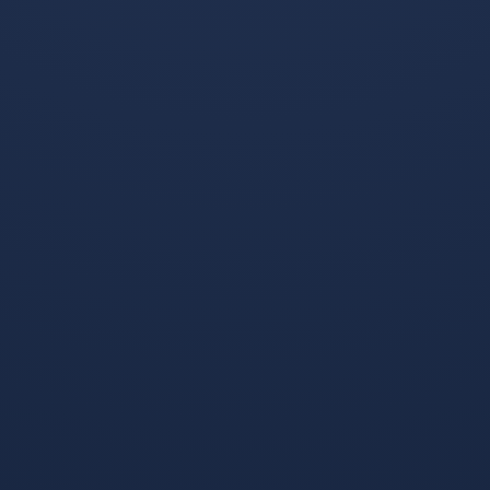
英格兰大胜挪威，努涅斯闪耀全场，全场压制，便是唯一的
答案。
1.本站遵循行业规范，任何转载的稿件都会明确标注作者和来源；2.
本站的原创文章，请转载时务必注明文章作者和来源，不尊重原创
的行为开云体育将追究责任；3.作者投稿可能会经我们编辑修改或补
充。
相关文章