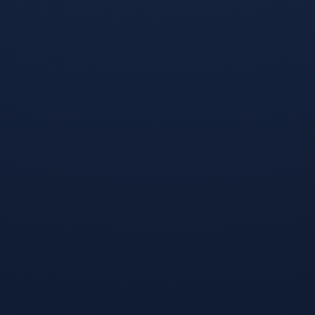
开云体育中国-德黑兰之墙，当库
开云官网-宿命之巅，2026世界杯
尔图瓦成为美利坚的最后一道防
C组关键战，贝林厄姆携美国完胜
线，2026世界杯G组的唯一剧本
比利时，铸就唯一不可复制的奇迹
开云APP-巴格达之夜，2026世界
开云体育登录-蓝衣风暴，2026世
杯的拉什福德时刻，压哨绝杀如何
界杯G组，意大利以攻守转换的艺
改写足球史诗
术击溃美国，穆西亚拉成最耀眼星
发表评论
辰