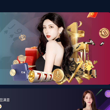
热点
战术解读
深度策划
击，苏亚雷斯压哨绝杀，摩洛哥大胜秘鲁
：1
鲁，这不是一场普通的比赛——这是一场决定小组出线命运的关键
全球媒体定义为“焦点战”的终极对决。
它以一种近乎疯狂的方式,载入了世界杯史册。
们传统的南美技术流控球，试图撕开摩洛哥防线；而摩洛哥则