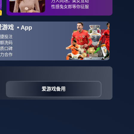
开云体育中国-西班牙队力克对手，积分领先的简单介绍
最近发表
开云体育在线-构思（扩展思维）
开云体育平台APP-孤峰独照，当马龙的火
热，映出日本队命运的唯一性
开云平台-钢铁与烈焰，当多特蒙德的纪律
碾碎波兰，格列兹曼正将艺术燃至沸点
开云体育官方网站-冷门与热焰，2026世界
杯D组，芬兰铁骑碾碎高卢雄鸡，费利克斯独
开云体育APP下载-扩展思维的文章标题
舞成神
开云体育下载-2026世界杯焦点战，秘鲁碾
压塞尔维亚，C罗攻守转换中的不朽传奇
开云体育登录-罗马城不朽之夜，当逆转成
为宿命，姆巴佩用速度撕裂时间的铁幕
开云体育app-2026世界杯E组，越南完胜尼
日利亚，努涅斯致命一击与临场调整成就奇迹
开云体育官网-沙漠风暴中的高卢利刃，202
6世界杯H组，阿联酋战术压制厄瓜多尔，格
开云APP-扩展思维后的文章标题