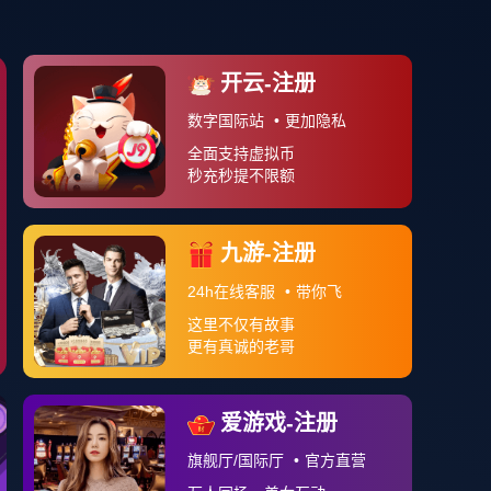
搜索
排行榜
热门文章
最多评论
随机文章
开云体育官网-英格兰名将集体亮相，赛场上掀起热潮的简单介绍
开云下载-包含里奥萨尔达主场逆转胜利，获得关键胜利的词条
开云体育APP下载-关于西班牙传奇争胜惊艳，豪门对决势必引爆火花！的信息
开云APP-关于格里兹曼献绝杀，巴萨轻松晋级欧冠八强的信息
开云体育登录-包含步行者队备战新赛季，雄心壮志冲刺季后赛的词条
开云APP-包含门兴格拉德巴赫战平对手，表现平稳的词条
开云APP-包含贝桑松与特鲁瓦拉的较量备受期待的词条
开云下载-湖人队大胜本土对手，球迷欢呼声不绝于耳