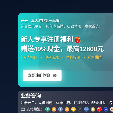
首页
深度策划
正文
首页
球队新闻
体坛
开云官方app入口-猛龙大胜凯
开云体育
阅读：371
2025-10-17 06:36:26
评论
科比：把训练的目标定在永远达不到的地方，但
许放弃，因为胜利不会是奇迹，有一种天才只从坚
谁都知道，篮球场上的科比，正如别人对他的称
然而，这一切的代价犹如他的粉丝给他做的受
●右手手掌 1999-2000赛季季前赛对奇才时
尔受伤，未完全康复的他佩戴护具重返球场。那个
●左脚踝 2000年总决赛第二场科比脚踝严重
行者的第三战未能出场，关键的第四场带伤出战，