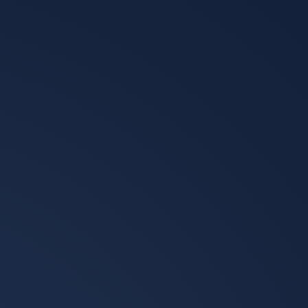
碾碎波兰，格列兹曼正将艺术燃至沸点
标签列表
关注我们
扫一扫关注我们，了解最新精彩内容