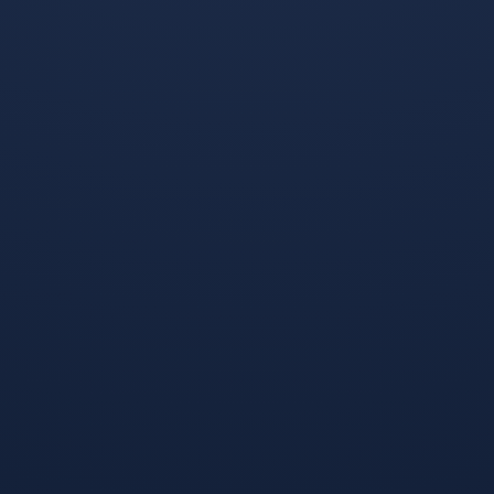
可以去百度分享获取分享代码输入这里。
注作者和来源；2.本站的原创文章，请转载时务必注明文章作者和来
者投稿可能会经我们编辑修改或补充。
归来，
开云体育下载-2026世界杯焦
开云体育官网-沙漠风暴中的高
电撕裂
点战，秘鲁碾压塞尔维亚，C
卢利刃，2026世界杯H组，阿
墟中加
罗攻守转换中的不朽传奇
联酋战术压制厄瓜多尔，格列
兹曼独舞点亮进攻狂潮