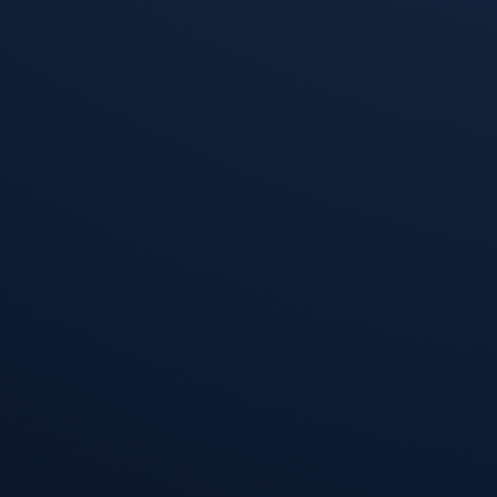
开云体育下载-血战东亚之魂，
开云官方app入口-冰
2026世界杯F组生死劫，德国
刃，2026世界杯A组生
战车险胜日本，C罗上演不老
努涅斯绝杀冰岛铸就南
发表评论
的传奇独舞
传奇
提交评论
波场转账节省手续费
发表于 5个月前