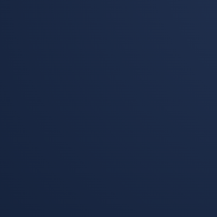
可幸的事是，自2000年，湖人队就已经来了一
成为了科比最信赖的理疗师。
因此每当科比受伤时，为他做理疗的就是朱迪。
球员恢复，重点照顾对象自然非科比莫属。
2000年开始，朱迪就开始给科比做理疗，脚踝
疗。
无论是正骨推拿按摩、针灸等理疗手法+学习培训+
巴，为了胜利，什么都做的出来，犹如2015年湖
所以，科比会选择简单有效的理疗手法也就不