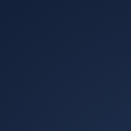
●右膝 右膝是科比通过手术治伤次数最多的部位
发严重，赛后经常肿胀，不得不通过冰敷缓解，但他
手术，从现在情况看有所好转。
●左膝 科比的左膝没有右膝那么脆弱，但常年征
重积水而经常缺席队内训练，但并未因此缺席比赛
●右腿 早在1998—99赛季，科比右腿骨就有
征战后，右腿胫骨疲劳性损伤时不时会干扰到他。2
因为右腿胫骨疼痛难忍。
●右脚踝 2005年1月13日至2月13日，科比
席至少两个月，但由于没了奥尼尔的湖人状态低迷
●腰 2001年12月，科比客场对阵灰熊时被撞
●背 2008年西部半决赛湖人对爵士第四战时