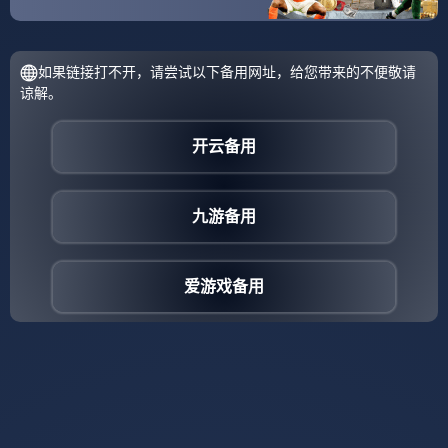
手。
最令人印象深刻的是第三节那次连续晃动后的后撤步三分,面
对篮网后卫的紧逼防守，孙铭徽没有强行突破，而是用一连
串方向变换的运球创造出投篮空间，这一球不仅将分差扩大
到15分，更彻底打乱了篮网的防守部署。
团队篮球的胜利宣言
篮球终究是五个人的运动,葛昭宝在内线的扎实防守，原帅在
外线的冷箭三分，张宁不知疲倦的奔跑……每一个山西队员
都在这个夜晚找到了自己的位置，他们的配合没有个人英雄
主义的炫技，却有着精密仪器般的默契。