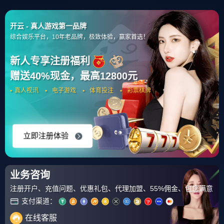
首页
体坛热点
正文
开云体育入口-东方力量征服布鲁克林，孙铭徽用中国
魔法点燃篮网主场
开云体育
阅读：187
2026-04-08 02:10:07
当孙铭徽在第三节末段迎着两名防守球员投中那记超远三分
时,整个巴克莱中心陷入了一片奇特的寂静——那不是失望的
沉默，而是一种被惊艳后的失语，两秒后，爆发出的是客场
球迷也不禁起立的掌声，这一夜，山西队在布鲁克林完成的
不只是一场胜利，更是一次东方篮球哲学的华丽展示。
跨越太平洋的战术博弈
赛前,几乎所有的分析都倾向于篮网的主场优势，从开场哨响
起的那一刻，山西队就展现出了截然不同的比赛节奏，他们