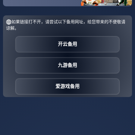
真正拉开比分、
压制魔术反扑势头的，是老鹰全队滚烫的三
分手感
，全队三分球
39投18中，命中率高达46.2%
，博格丹·
诺维奇、亨特等侧翼枪手弹无虚发，每当魔术将分差迫近到
个位数，总有一记冷箭三分应声入网，扑灭对手气焰，老鹰
用密不透风的外线火力网,将魔术的防守阵型彻底撕碎。