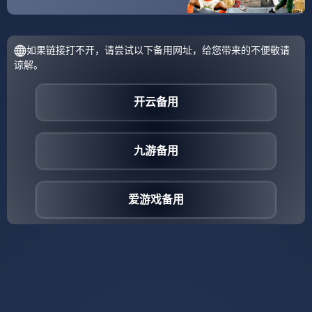
半个空门，没有抽射，没有暴力，他只是用右脚脚弓,把球推
向了左上死角。
致命一击。
全场爆发出足以震碎雨幕的吼声。
但这只是开始，下半场，萨尼又送出两次助攻，一次用脚跟