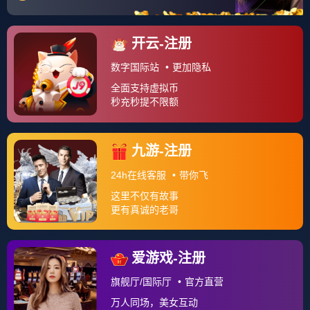
的纠缠化解，每一次转身射门都因草皮积水而偏离轨道，看
台上,尼日利亚球迷的鼓声从高亢变得焦躁。
转折点在第38分钟，泰国队一次解围失误，皮球落到了尼日
利亚中场伊沃比脚下，他没有选择分边，而是直接送出一记3
0米的长传——这脚传球的力量、弧线和落点，在雨中显得近