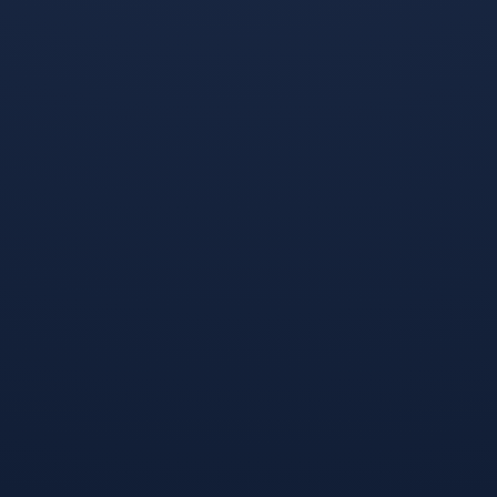
开云APP-扩展思维后的文章标题
开云体育app-北境之光与南美之
韧，2026世界杯H组，瑞典的绝地
一击与格列兹曼的王者宣言
开云体育平台APP-2026生死战，
开云官方app入口-2026世界杯B组
乌兹别克斯坦的黑色闪电与内马尔
生死夜，喀麦隆碾压哥伦比亚，久
的神迹逆转—足球世界的唯一剧本
保建英的致命一击震碎天平
开云体育登录-冷血风暴，2026世
开云体育中国-血火征途，2026世
界杯B组关键战，哥伦比亚碾压英
界杯生死战，加纳碾压哥斯达黎
格兰，萨内带队诠释唯一默契
加，魔笛终章奏响胜歌
发表评论