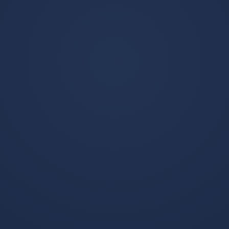
后磕撕开泰国整条防线，一次用匪夷所思的背身倒钩传中，
尼日利亚最终4比0大胜，奥斯梅恩戴帽，萨尼独造三球，而
那记“致命一击”，成为了本届世界杯至今最被反复播放的镜头
——不是因为射门本身有多精彩，而是因为那次
唯一
的、由
替补上场的球员完成的、非触球的战术掩护。
赛后，记者问萨尼：“你为什么会想到那样做？”他笑着
说：“在尼日利亚的泥地里，我们从小就是这样踢球的，那不
是战术，是本能。”
是的，这就是E组唯一的故事，不是最强的阵容，不是最贵的
球星，而是一个替补奇兵，用一次不碰球的跑动，为奥斯梅
恩创造了一个永恒瞬间，在世界杯的漫长史册里，有的进球
靠天赋，有的靠力量，而这一次，靠的是在雨中刻进骨子里
的默契——一份绝无仅有的、野生的、只属于街头的智慧。